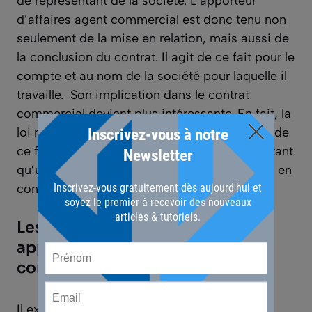
de représentant de la société. L’apporteur
d’affaires agent commercial est donc tenu non
seulement de la mise en relation, mais aussi de
la conclusion du contrat. Il agit de ce fait pour le
compte et au nom de la société pour laquelle il
travaille.
Son implication dans le contrat
commercial devient plus intéressante. En fait, la
loi reconnaît le statut d’agent commercial et de
ce fait, il devient un professionnel. Alors, en tant
qu’une entreprise, comment faire pour entrer en
contact avec un tel professionnel ?
Les moyens pour trouver un
apporteur d’affaires agent
commercial
Il existe de nombreux moyens pouvant vous