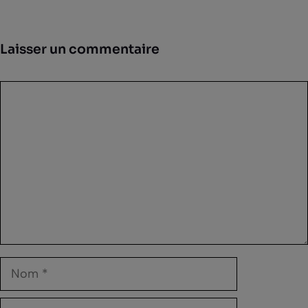
Laisser un commentaire
Commentaire
Nom
E-