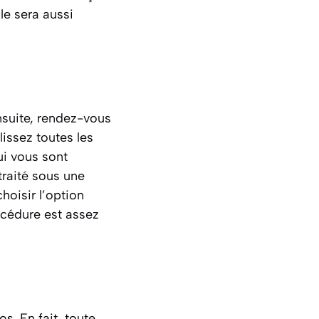
le sera aussi
suite, rendez-vous
issez toutes les
ui vous sont
traité sous une
hoisir l’option
océdure est assez
s. En fait, toute